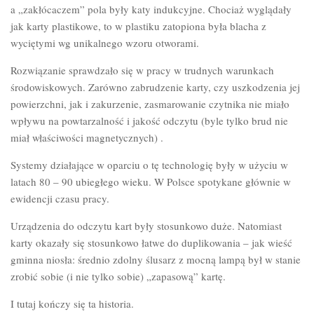
a „zakłócaczem” pola były katy indukcyjne. Chociaż wyglądały
jak karty plastikowe, to w plastiku zatopiona była blacha z
wyciętymi wg unikalnego wzoru otworami.
Rozwiązanie sprawdzało się w pracy w trudnych warunkach
środowiskowych. Zarówno zabrudzenie karty, czy uszkodzenia jej
powierzchni, jak i zakurzenie, zasmarowanie czytnika nie miało
wpływu na powtarzalność i jakość odczytu (byle tylko brud nie
miał właściwości magnetycznych) .
Systemy działające w oparciu o tę technologię były w użyciu w
latach 80 – 90 ubiegłego wieku. W Polsce spotykane głównie w
ewidencji czasu pracy.
Urządzenia do odczytu kart były stosunkowo duże. Natomiast
karty okazały się stosunkowo łatwe do duplikowania – jak wieść
gminna niosła: średnio zdolny ślusarz z mocną lampą był w stanie
zrobić sobie (i nie tylko sobie) „zapasową” kartę.
I tutaj kończy się ta historia.