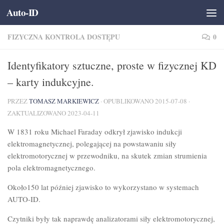
Auto-ID
Przejdź do treści
FIZYCZNA KONTROLA DOSTĘPU
0
Identyfikatory sztuczne, proste w fizycznej KD
– karty indukcyjne.
PRZEZ
TOMASZ MARKIEWICZ
· OPUBLIKOWANO
2015-07-08
·
ZAKTUALIZOWANO
2023-04-11
W 1831 roku Michael Faraday odkrył zjawisko indukcji
elektromagnetycznej, polegającej na powstawaniu siły
elektromotorycznej w przewodniku, na skutek zmian strumienia
pola elektromagnetycznego.
Około150 lat później zjawisko to wykorzystano w systemach
AUTO-ID.
Czytniki były tak naprawdę analizatorami siły elektromotorycznej,