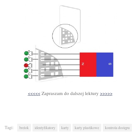
<<<<<
Zapraszam do dalszej lektury
>>>>>
Tagi:
brelok
identyfikatory
karty
karty plastikowe
kontrola dostępu