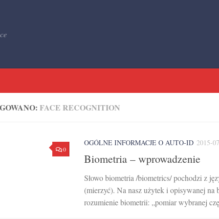
yce
AGOWANO:
FACE RECOGNITION
OGÓLNE INFORMACJE O AUTO-ID
2015-0
0
Biometria – wprowadzenie
Słowo biometria /biometrics/ pochodzi z jęz
(mierzyć). Na nasz użytek i opisywanej na 
rozumienie biometrii: „pomiar wybranej czę